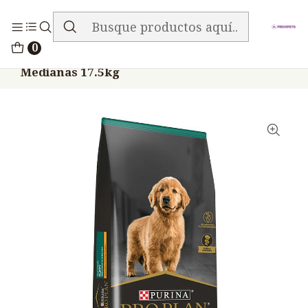
ENVIO GRATIS EN TODA LA TIENDA
Inicio
Alimentos
Perros
Proplan
0
Proplan Puppy Perros Cachorros Razas
Medianas 17.5kg