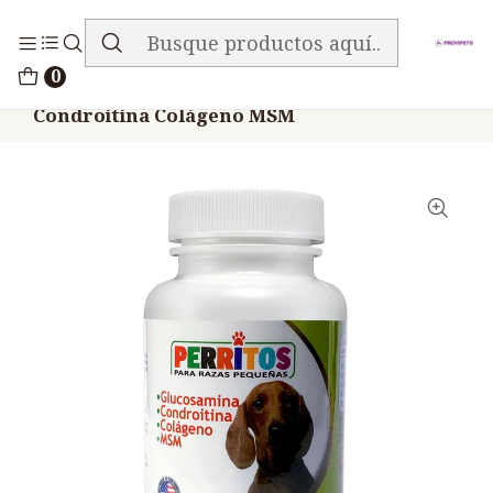
ENVIO GRATIS EN TODA LA TIENDA
Inicio
Medicamentos
0
Perritos Vitaminas Glucosamina
Condroitina Colágeno MSM