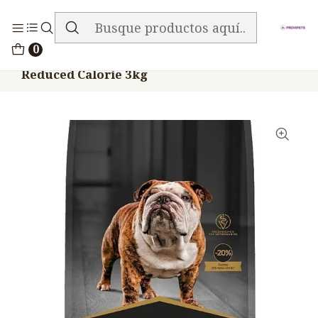
ENVIO GRATIS EN TODA LA TIENDA
Inicio
Alimentos
Perros
Proplan
0
Proplan Perros Razas Medianas Grandes
Reduced Calorie 3kg