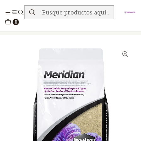
ENVIO GRATIS EN TODA LA TIENDA
Inicio
Peces
0
Seachem Meridian 3.5 Kg Sustrato Acuario