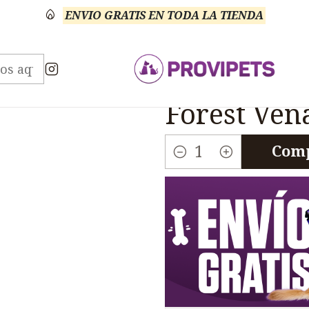
ENVIO GRATIS EN TODA LA TIENDA
aste Of The Wild
Taste Of The Wild Perros Pine Fo
|
Taste Of T
Forest Ven
Comp
Cantidad