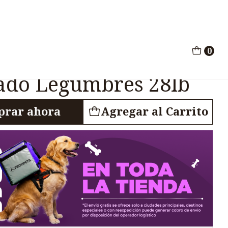
rest Venado Legumbres 28lb
0
he Wild Perros Pine
ado Legumbres 28lb
rar ahora
Agregar al Carrito