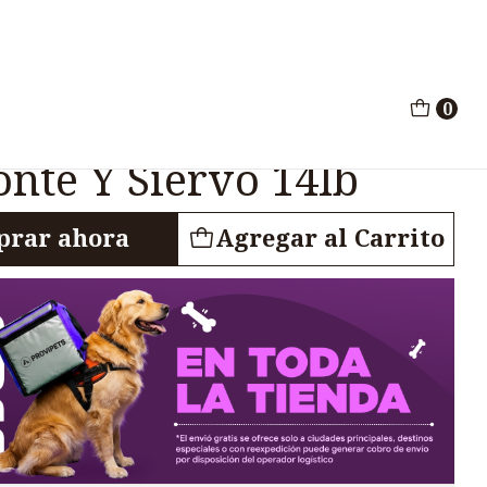
irie Bisonte Y Siervo 14lb
0
he Wild Puppy High
onte Y Siervo 14lb
rar ahora
Agregar al Carrito