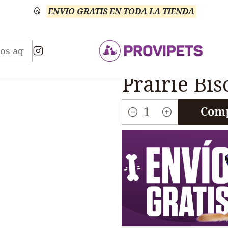
ENVIO GRATIS EN TODA LA TIENDA
Taste Of The Wild
Taste Of The Wild Puppy High Pra
|
Taste Of T
Prairie Bis
Comp
Cantidad