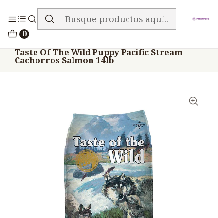
ENVIO GRATIS EN TODA LA TIENDA
Inicio
Alimentos
Perros
Taste Of The Wild
0
Taste Of The Wild Puppy Pacific Stream
Cachorros Salmon 14lb