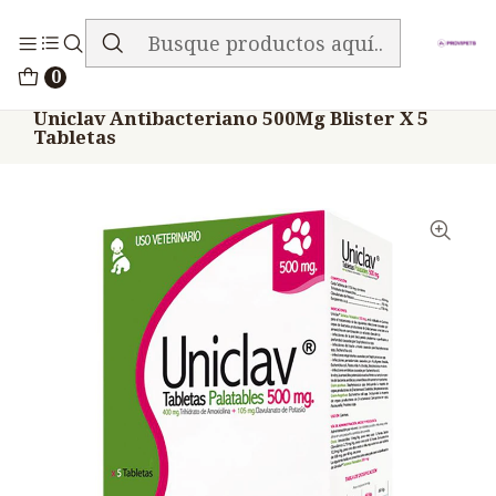
ENVIO GRATIS EN TODA LA TIENDA
Inicio
Medicamentos
Veterinario Antibiótico
0
Uniclav Antibacteriano 500Mg Blister X 5
Tabletas