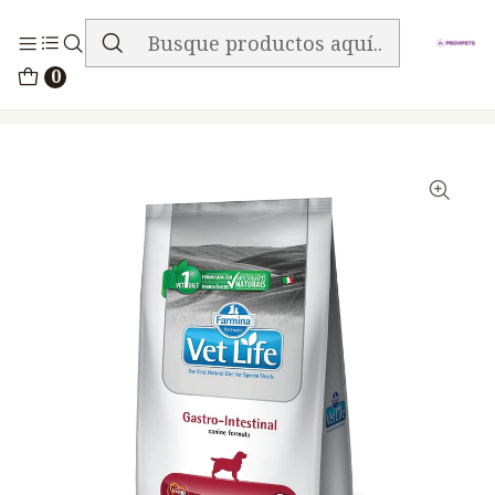
ENVIO GRATIS EN TODA LA TIENDA
Inicio
Alimentos
Perros
Vet Life
0
Vet Life Canine Perros Gastro Intestinal 2kg