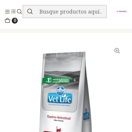
ENVIO GRATIS EN TODA LA TIENDA
Inicio
Alimentos
Gatos
Vet Life
0
Vet Life Feline Gatos Gastro Intestinal 2kg