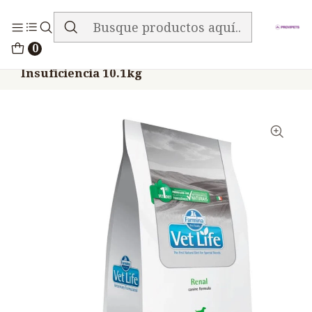
ENVIO GRATIS EN TODA LA TIENDA
Inicio
Alimentos
Perros
Vet Life
0
Vet Life Canine Perros Renal Mini
Insuficiencia 10.1kg