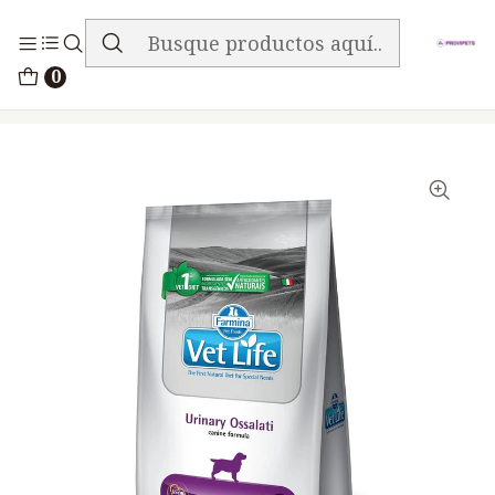
ENVIO GRATIS EN TODA LA TIENDA
Inicio
Alimentos
Perros
Vet Life
0
Vet Life Canine Perros Urinary Ossalati 2kg