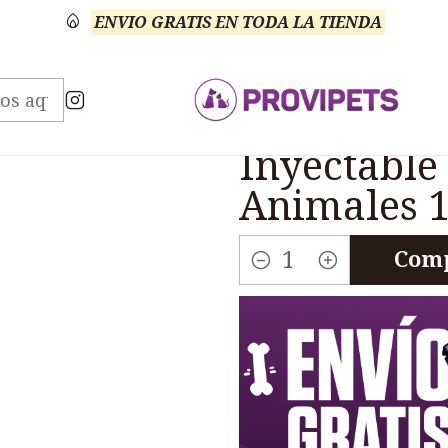
ENVIO GRATIS EN TODA LA TIENDA
o Anti Carencial
Vitalfos R Multimineral Inyectabl
|
Vitalfos R
Inyectable
Animales 
Comp
Cantidad