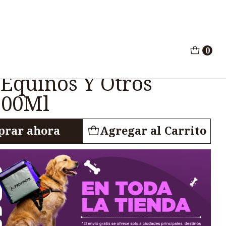
e Equinos Y Otros Animales 100Ml
0
 Multimineral
 Equinos Y Otros
100Ml
rar ahora
Agregar al Carrito