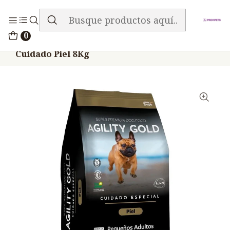
ENVIO GRATIS EN TODA LA TIENDA
Inicio
Alimentos
Perros
Agility
0
Agility Perros Adultos Razas Pequeñas
Cuidado Piel 8Kg