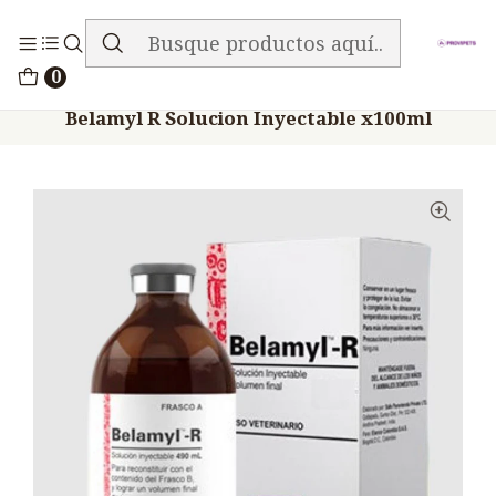
ENVIO GRATIS EN TODA LA TIENDA
Inicio
Medicamentos
0
Veterinario Anti Carencial
Belamyl R Solucion Inyectable x100ml