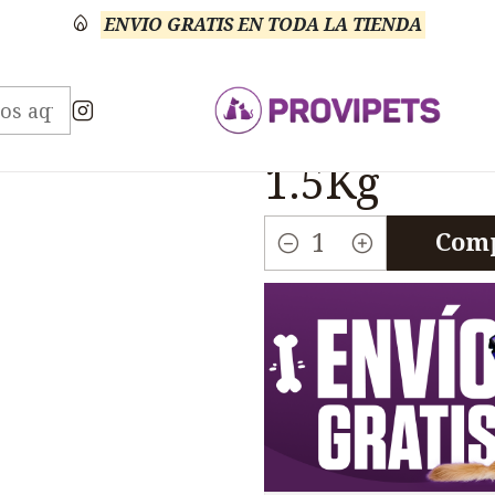
ENVIO GRATIS EN TODA LA TIENDA
limentos
Gatos
Chunky
Chunky Pollo Gatos Adul
|
Chunky Pol
1.5Kg
Comp
Cantidad