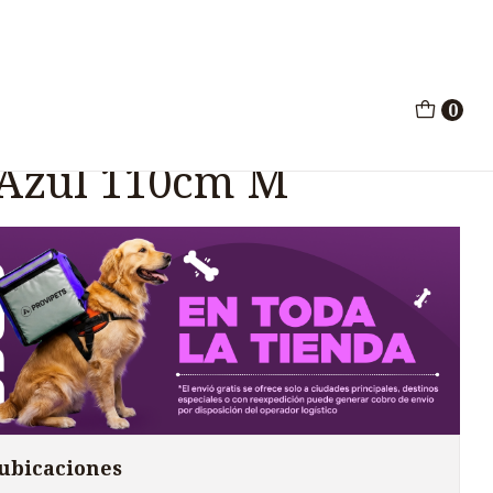
a Azul 110cm M
0
elove Nylon
 Azul 110cm M
 ubicaciones