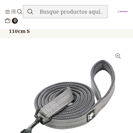
ENVIO GRATIS EN TODA LA TIENDA
Inicio
Accesorios
TRUELOVE
0
Correa Truelove Nylon Reflectiva Gris
110cm S