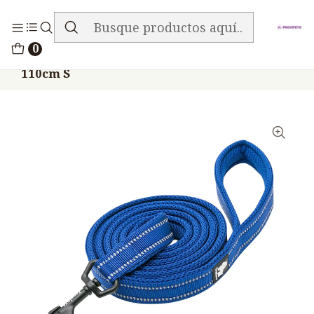
ENVIO GRATIS EN TODA LA TIENDA
Inicio
Accesorios
TRUELOVE
0
Correa Truelove Nylon Reflectiva Azul Osc
110cm S