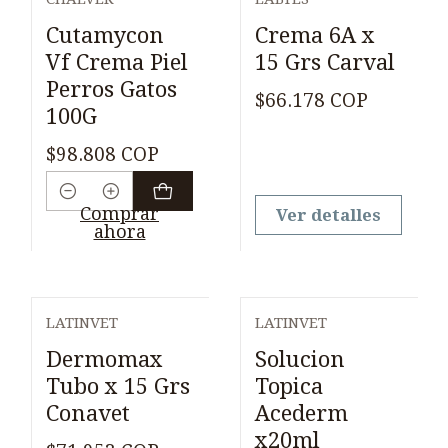
Agotado
Cutamycon
Crema 6A x
Vf Crema Piel
15 Grs Carval
Perros Gatos
$66.178 COP
100G
$98.808 COP
Cantidad
Comprar
Ver detalles
ahora
LATINVET
LATINVET
Dermomax
Solucion
Tubo x 15 Grs
Topica
Conavet
Acederm
x20ml