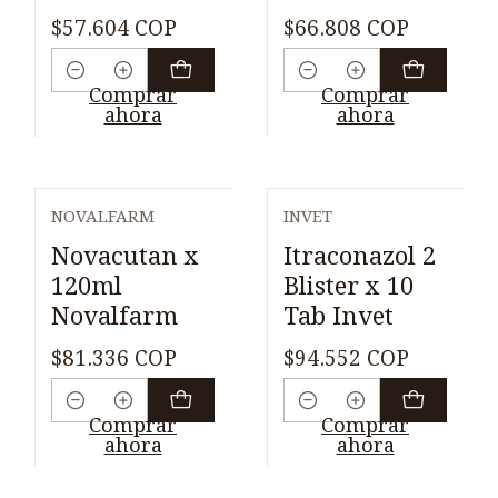
$57.604 COP
$66.808 COP
Cantidad
Cantidad
Comprar
Comprar
ahora
ahora
NOVALFARM
INVET
Novacutan x
Itraconazol 2
120ml
Blister x 10
Novalfarm
Tab Invet
$81.336 COP
$94.552 COP
Cantidad
Cantidad
Comprar
Comprar
ahora
ahora