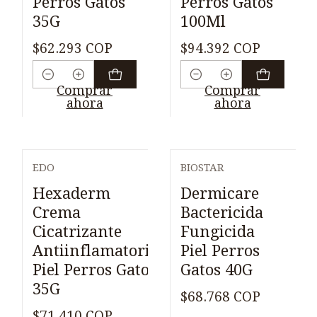
Perros Gatos
Perros Gatos
35G
100Ml
$62.293 COP
$94.392 COP
Cantidad
Cantidad
Comprar
Comprar
ahora
ahora
EDO
BIOSTAR
Hexaderm
Dermicare
Crema
Bactericida
Cicatrizante
Fungicida
Antiinflamatorio
Piel Perros
Piel Perros Gatos
Gatos 40G
35G
$68.768 COP
$71.410 COP