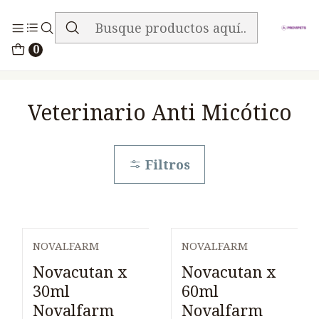
ENVIO GRATIS EN TODA LA TIENDA
Inicio
Medicamentos
0
Veterinario Anti Micótico
Veterinario Anti Micótico
Filtros
NOVALFARM
NOVALFARM
Novacutan x
Novacutan x
30ml
60ml
Novalfarm
Novalfarm