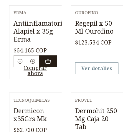
ERMA
OUROFINO
Agotado
Antiinflamatorio
Regepil x 50
Alapiel x 35g
Ml Ourofino
Erma
$123.534 COP
$64.165 COP
Cantidad
Comprar
Ver detalles
ahora
TECNOQUIMICAS
PROVET
Agotado
Dermicon
Dermohit 250
x35Grs Mk
Mg Caja 20
Tab
$62.720 COP