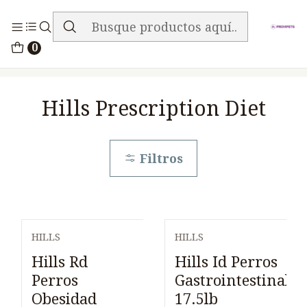
ENVIO GRATIS EN TODA LA TIENDA
Inicio
Alimentos
Perros
0
Hills Prescription Diet
Hills Prescription Diet
Filtros
HILLS
HILLS
Hills Rd
Hills Id Perros
Perros
Gastrointestinal
Obesidad
17.5lb