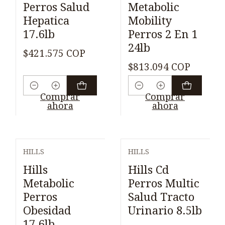
Perros Salud
Metabolic
Hepatica
Mobility
17.6lb
Perros 2 En 1
24lb
$421.575 COP
$813.094 COP
Cantidad
Cantidad
Comprar
Comprar
ahora
ahora
HILLS
HILLS
Hills
Hills Cd
Metabolic
Perros Multic
Perros
Salud Tracto
Obesidad
Urinario 8.5lb
17.6lb