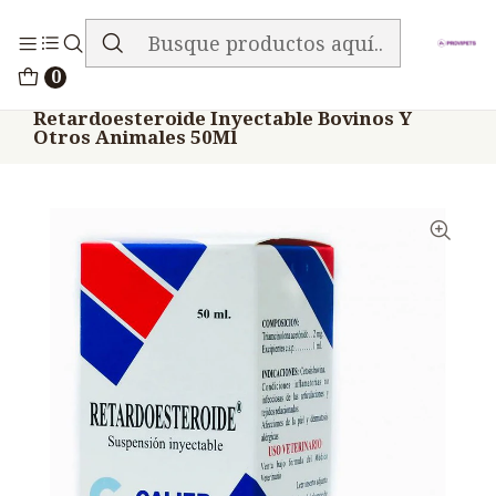
ENVIO GRATIS EN TODA LA TIENDA
Inicio
Medicamentos
Veterinario Analgésico
0
Retardoesteroide Inyectable Bovinos Y
Otros Animales 50Ml