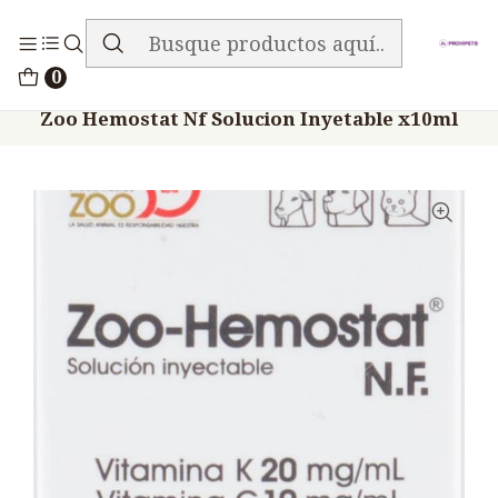
ENVIO GRATIS EN TODA LA TIENDA
Inicio
Medicamentos
0
Veterinario Hemostaticos
Zoo Hemostat Nf Solucion Inyetable x10ml