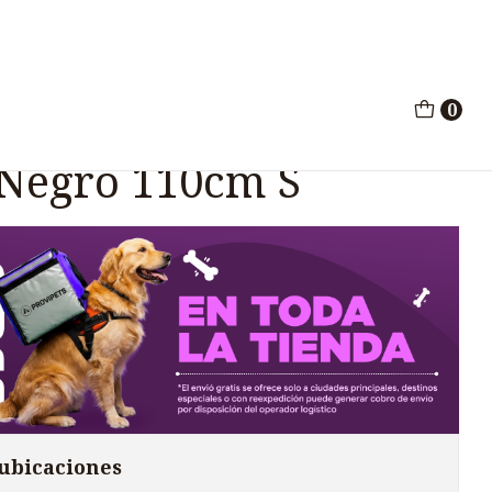
 Negro 110cm S
0
elove Nylon
 Negro 110cm S
 ubicaciones