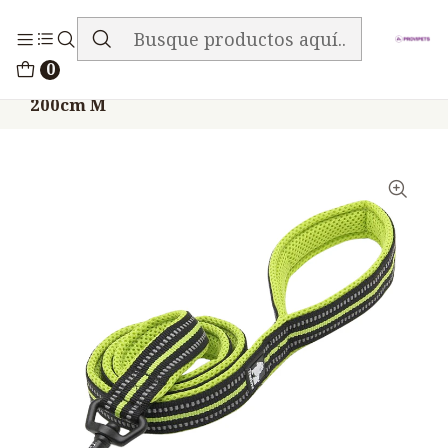
ENVIO GRATIS EN TODA LA TIENDA
Inicio
Accesorios
TRUELOVE
0
Correa Truelove Nylon Reflectiva Neon
200cm M