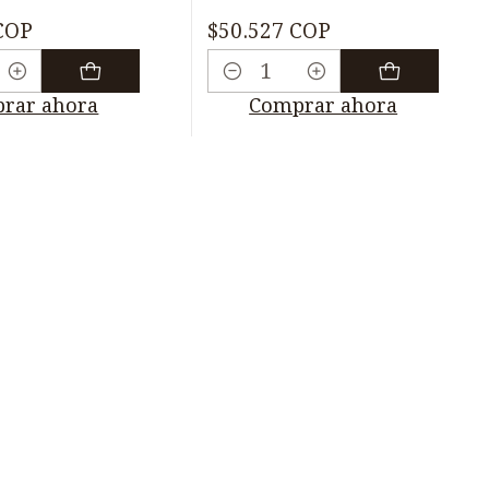
COP
$50.527 COP
Cantidad
rar ahora
Comprar ahora