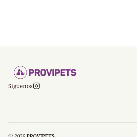
Síguenos
2026
PROVIPETS
.