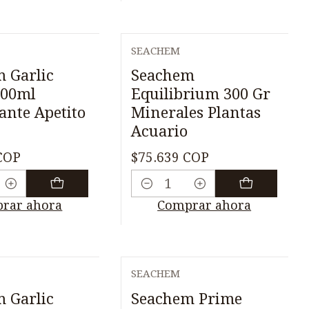
SEACHEM
 Garlic
Seachem
100ml
Equilibrium 300 Gr
ante Apetito
Minerales Plantas
Acuario
COP
$75.639 COP
Cantidad
rar ahora
Comprar ahora
SEACHEM
 Garlic
Seachem Prime