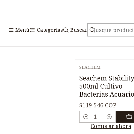
Menú
Categorías
Buscar
SEACHEM
Seachem Stabilit
500ml Cultivo
Bacterias Acuari
$119.546 COP
Cantidad
Comprar ahora