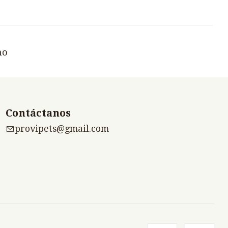
mo
Contáctanos
provipets@gmail.com