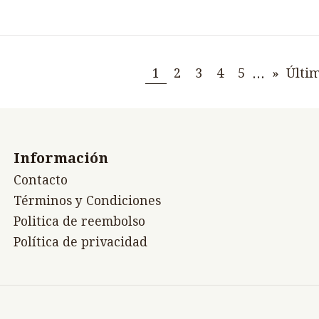
...
1
2
3
4
5
»
Últi
Información
Contacto
Términos y Condiciones
Politica de reembolso
Política de privacidad