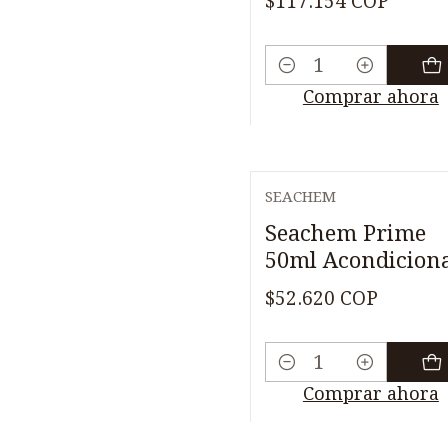
$117.154 COP
Cantidad
Comprar ahora
SEACHEM
Seachem Prime
50ml Acondicion
$52.620 COP
Cantidad
Comprar ahora