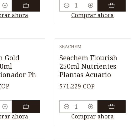
Cantidad
rar ahora
Comprar ahora
SEACHEM
m Gold
Seachem Flourish
50ml
250ml Nutrientes
ionador Ph
Plantas Acuario
COP
$71.229 COP
Cantidad
rar ahora
Comprar ahora