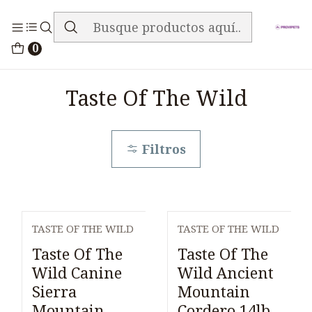
ENVIO GRATIS EN TODA LA TIENDA
Inicio
Alimentos
Perros
Taste Of The Wild
0
Taste Of The Wild
Filtros
TASTE OF THE WILD
TASTE OF THE WILD
Taste Of The
Taste Of The
Wild Canine
Wild Ancient
Sierra
Mountain
Mountain
Cordero 14lb